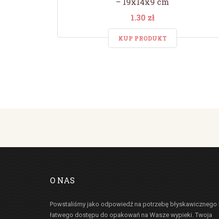
– 19x14x9 cm
1.30 zł
KUP PRODUKT
O NAS
Powstaliśmy jako odpowiedź na potrzebę błyskawicznego 
łatwego dostępu do opakowań na Wasze wypieki. Twoja