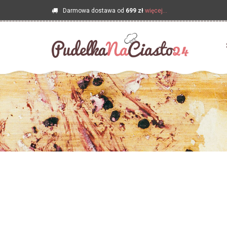
Darmowa dostawa od
699 zł
więcej...